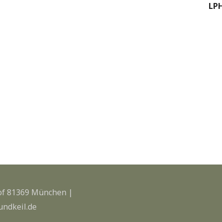
LPH
of 81369 München |
undkeil.de